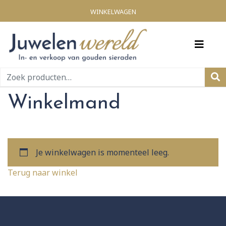
WINKELWAGEN
Zoeken
naar:
Winkelmand
Je winkelwagen is momenteel leeg.
Terug naar winkel