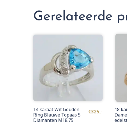
Gerelateerde p
14 karaat Wit Gouden
18 ka
€
325,-
Ring Blauwe Topaas 5
Dame
Diamanten M18.75
edels