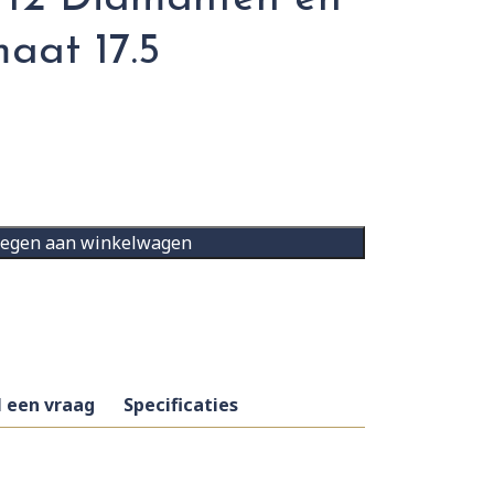
aat 17.5
egen aan winkelwagen
l een vraag
Specificaties