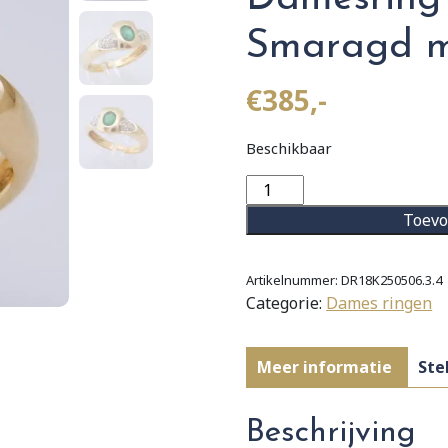
Smaragd m
€
385,-
Beschikbaar
18
karaat
Toevo
Gouden
Ring
Damesring
Artikelnummer:
DR18K250506.3.4
Categorie:
Dames ringen
12
Diamanten
en
Meer informatie
Ste
Smaragd
maat
17.5
Beschrijving