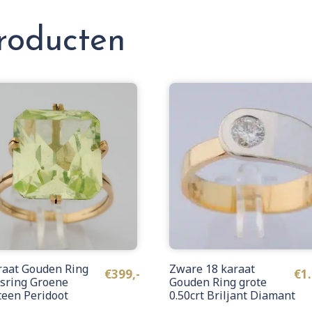
roducten
raat Gouden Ring
Zware 18 karaat
€
399,-
€
1.
sring Groene
Gouden Ring grote
teen Peridoot
0.50crt Briljant Diamant